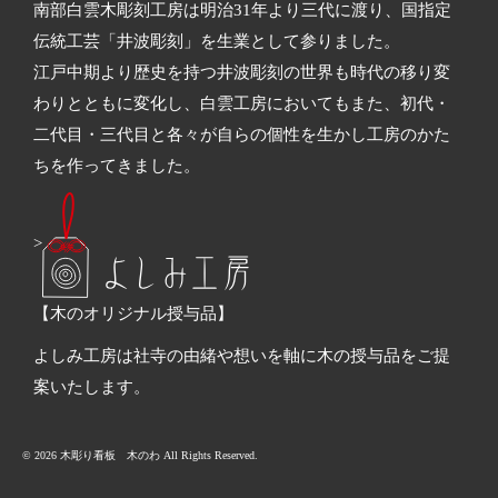
南部白雲木彫刻工房は明治31年より三代に渡り、国指定
伝統工芸「井波彫刻」を生業として参りました。
江戸中期より歴史を持つ井波彫刻の世界も時代の移り変
わりとともに変化し、白雲工房においてもまた、初代・
二代目・三代目と各々が自らの個性を生かし工房のかた
ちを作ってきました。
>
【木のオリジナル授与品】
よしみ工房は社寺の由緒や想いを軸に木の授与品をご提
案いたします。
© 2026 木彫り看板 木のわ All Rights Reserved.